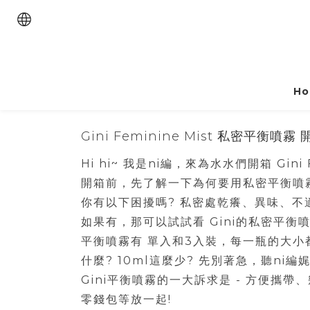
Ho
Gini Feminine Mist 私密平衡噴霧
Hi hi~ 我是ni編，來為水水們開箱 Gini 
開箱前，先了解一下為何要用私密平衡噴
你有以下困擾嗎? 私密處乾癢、異味、不
如果有，那可以試試看 Gini的私密平衡
平衡噴霧有 單入和3入裝，每一瓶的大小都
什麼? 10ml這麼少? 先別著急，聽ni編
Gini平衡噴霧的一大訴求是 - 方便
零錢包等放一起!