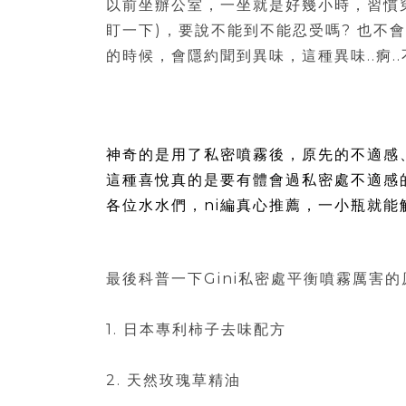
以前坐辦公室，一坐就是好幾小時，習慣
盯一下)，要說不能到不能忍受嗎? 也不會
的時候，會隱約聞到異味，這種異味..痾.
神奇的是用了私密噴霧後，原先的不適感、
這種喜悅真的是要有體會過私密處不適感
各位水水們，ni編真心推薦，一小瓶就能
最後科普一下Gini私密處平衡噴霧厲害的
1. 日本專利柿子去味配方
2. 天然玫瑰草精油