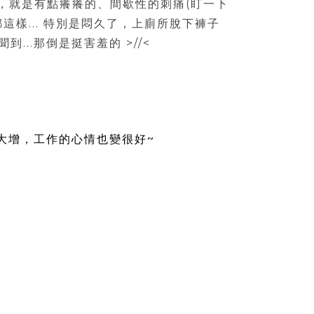
，就是有點癢癢的、間歇性的刺痛(盯一下
這樣... 特別是悶久了，上廁所脫下褲子
..那倒是挺害羞的 >//<
大增，工作的心情也變很好~