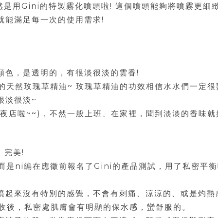
然是用Gini的特製霧化噴頭啦! 這個噴頭能夠將噴霧更
就能滿足每一次的使用需求!
顏色，是透明的，有很淡很淡的雲香!
進口的天然玫瑰草精油~ 玫瑰草精油的功效相信水水們一定
很淡很淡~
去夜店啦~~)，不然一般上班、在家裡，聞到淡淡的香味
 完美!
，而是ni編在應徵前報名了Gini的產品測試，用了私密
噴起來沒有特別的感覺，不會有刺痛、涼涼的、或是灼熱
吸收後，私密處肌膚會有明顯的保水感，蠻舒服的。