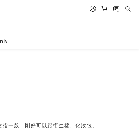
nly
小如食指一般，剛好可以跟衛生棉、化妝包、