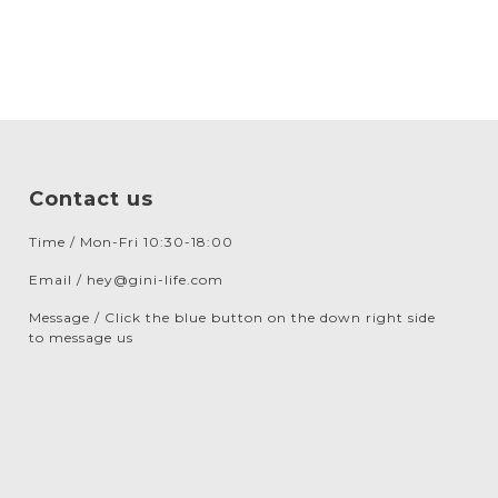
Contact us
Time / Mon-Fri 10:30-18:00
Email / hey@gini-life.com
Message / Click the blue button on the down right side
to message us