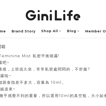
Shop All
Blog
me
Brand Story
Member O
 開箱
Feminine Mist 私密平衡噴霧!
霧吧~
適感，上班或久坐，常常私密處悶悶的，不舒服?
噴霧啦~
跟食指差不多大，容量為 10ml。
娓娓道來~
攜帶、幾乎感覺不到的重量，所以選用10ml的真空瓶，大