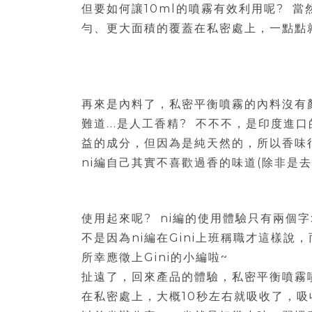
但要如何讓10ml的噴霧有效利用呢? 當
勻、更大面積的覆蓋在私密處上，一點點
再來是內料了，私密平衡噴霧的內料沒有
難道...是人工香精? 不不不，是印度
益的成分，但因為是純天然的，所以香味
ni編自己其實不喜歡過香的味道(除非是
使用起來呢? ni編的使用體驗只有兩個字:
不是因為ni編在Gini上班稱職才這樣說
所幸應徵上Gini的小編啦~
扯遠了，回來產品的體驗，私密平衡噴霧
在私密處上，大概10秒左右就吸收了，