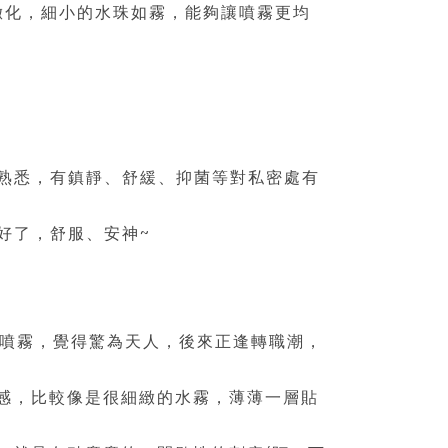
細緻化，細小的水珠如霧，能夠讓噴霧更均
很熟悉，有鎮靜、舒緩、抑菌等對私密處有
就好了，舒服、安神~
平衡噴霧，覺得驚為天人，後來正逢轉職潮，
感，比較像是很細緻的水霧，薄薄一層貼