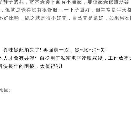
穿褲子的我，常常覺得下面有不適感，那種感覺很難形容
，但就是覺得沒有很舒服... 一下子還好，但常常是半天都
.不好比喻，總之就是很不好聞，自己聞是還好，如果男友聞到.
異味從此消失了! 再強調一次，從~此~消~失!
的人才會有共鳴~ 自從用了私密處平衡噴霧後，工作效率
解決長年的困擾，太值得啦!
原因: