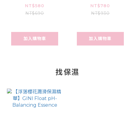
Float Feminine
Float FEMININE
NT$580
NT$780
Mist
WASH
NT$690
NT$930
FOAMING
CLEANSER
加入購物車
加入購物車
找保濕